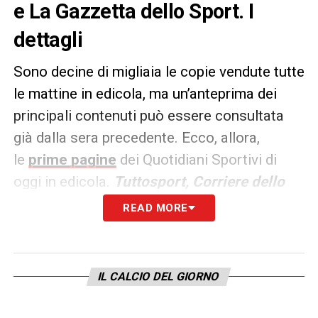
e La Gazzetta dello Sport. I
dettagli
Sono decine di migliaia le copie vendute tutte
le mattine in edicola, ma un’anteprima dei
principali contenuti può essere consultata
già dalla sera precedente. Ecco, allora,
le
prime pagine
dei Quotidiani Sportivi di
oggi in edicola.
Tuttosport, Corriere dello
Sport e La Gazzetta dello
READ MORE
Sport
rappresentano i principali quotidiani
sportivi in
Italia
. Punto di riferimento ogni
giorno tanto per gli addetti ai lavori quanto
IL CALCIO DEL GIORNO
per gli appassionati.