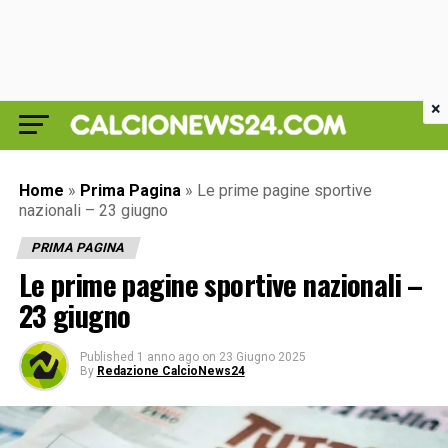
×
Home
»
Prima Pagina
»
Le prime pagine sportive
nazionali – 23 giugno
PRIMA PAGINA
Le prime pagine sportive nazionali –
23 giugno
Published
1 anno ago
on
23 Giugno 2025
By
Redazione CalcioNews24