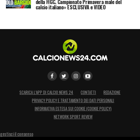
della FIGC. Campionato Primavera male del
calcio italiano» ESCLUSIVA e VIDEO
SCARICA L’APP DI CALCIO NEWS 24
CONTATTI
REDAZIONE
PRIVACY POLICY E TRATTAMENTO DEI DATI PERSONALI
INFORMATIVA ESTESA SUI COOKIE (COOKIE POLICY)
NETWORK SPORT REVIEW
gestisci il consenso