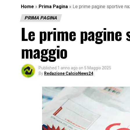
Home
»
Prima Pagina
»
Le prime pagine sportive na
PRIMA PAGINA
Le prime pagine s
maggio
Published
1 anno ago
on
5 Maggio 2025
By
Redazione CalcioNews24