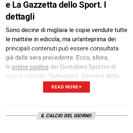
e La Gazzetta dello Sport. I
dettagli
Sono decine di migliaia le copie vendute tutte
le mattine in edicola, ma un’anteprima dei
principali contenuti può essere consultata
già dalla sera precedente. Ecco, allora,
le
prime pagine
dei Quotidiani Sportivi di
oggi in edicola.
Tuttosport, Corriere dello
Sport e La Gazzetta dello
READ MORE
Sport
rappresentano i principali quotidiani
sportivi in
Italia
. Punto di riferimento ogni
giorno tanto per gli addetti ai lavori quanto
IL CALCIO DEL GIORNO
per gli appassionati.