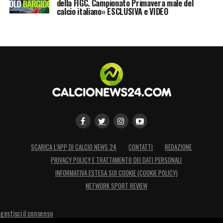
della FIGC. Campionato Primavera male del
calcio italiano» ESCLUSIVA e VIDEO
SCARICA L’APP DI CALCIO NEWS 24
CONTATTI
REDAZIONE
PRIVACY POLICY E TRATTAMENTO DEI DATI PERSONALI
INFORMATIVA ESTESA SUI COOKIE (COOKIE POLICY)
NETWORK SPORT REVIEW
gestisci il consenso