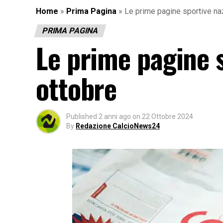
Home
»
Prima Pagina
»
Le prime pagine sportive naz
PRIMA PAGINA
Le prime pagine s
ottobre
Published
2 anni ago
on
22 Ottobre 2024
By
Redazione CalcioNews24