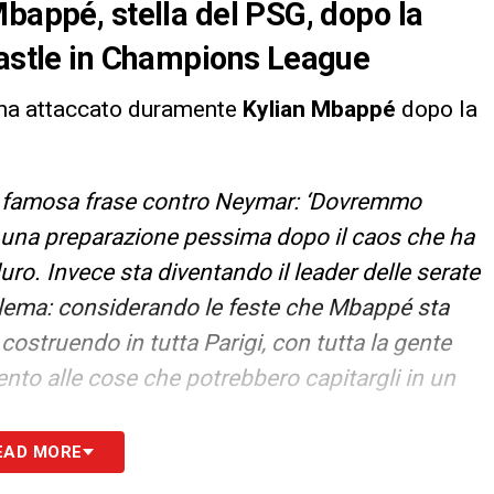
Mbappé, stella del PSG, dopo la
castle in Champions League
 ha attaccato duramente
Kylian Mbappé
dopo la
a famosa frase contro Neymar: ‘Dovremmo
 una preparazione pessima dopo il caos che ha
ro. Invece sta diventando il leader delle serate
oblema: considerando le feste che Mbappé sta
costruendo in tutta Parigi, con tutta la gente
tento alle cose che potrebbero capitargli in un
EAD MORE
S