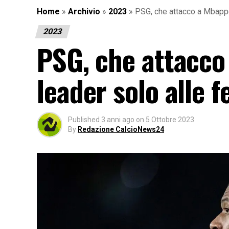
Home
»
Archivio
»
2023
»
PSG, che attacco a Mbappé
2023
PSG, che attacco
leader solo alle f
Published
3 anni ago
on
5 Ottobre 2023
By
Redazione CalcioNews24