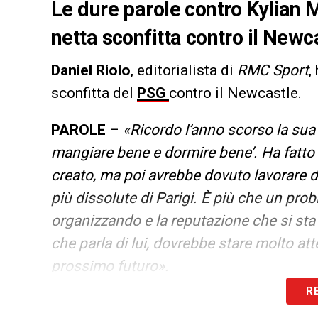
Le dure parole contro Kylian 
netta sconfitta contro il New
Daniel Riolo
, editorialista di
RMC Sport
,
sconfitta del
PSG
contro il Newcastle.
PAROLE
–
«Ricordo l’anno scorso la su
mangiare bene e dormire bene’. Ha fatto
creato, ma poi avrebbe dovuto lavorare du
più dissolute di Parigi. È più che un pr
organizzando e la reputazione che si sta 
che parla di lui, dovrebbe stare molto at
prossimo futuro».
R
LA PLAYLIST DELLE NOSTRE TOP NEW