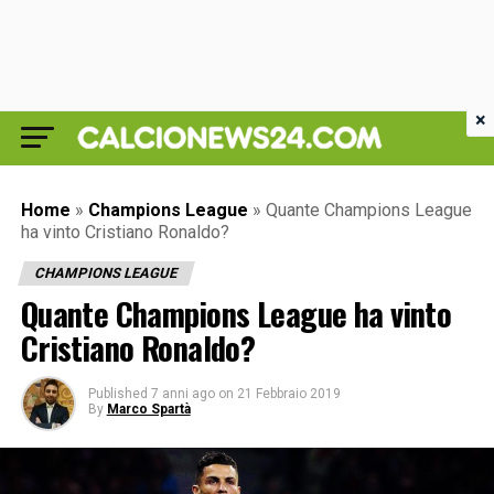
×
Home
»
Champions League
»
Quante Champions League
ha vinto Cristiano Ronaldo?
CHAMPIONS LEAGUE
Quante Champions League ha vinto
Cristiano Ronaldo?
Published
7 anni ago
on
21 Febbraio 2019
By
Marco Spartà