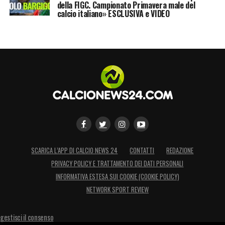
della FIGC. Campionato Primavera male del
Manchester United:
2007-2008
calcio italiano» ESCLUSIVA e VIDEO
Real Madrid:
2013-2014, 2015-2016, 2016-2017,
2017-2018
LA PLAYLIST DELLE NOSTRE TOP NEWS
SCARICA L’APP DI CALCIO NEWS 24
CONTATTI
REDAZIONE
PRIVACY POLICY E TRATTAMENTO DEI DATI PERSONALI
INFORMATIVA ESTESA SUI COOKIE (COOKIE POLICY)
NETWORK SPORT REVIEW
gestisci il consenso