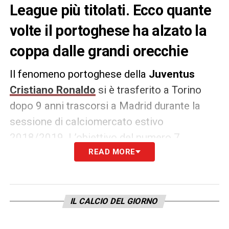
League più titolati. Ecco quante
volte il portoghese ha alzato la
coppa dalle grandi orecchie
Il fenomeno portoghese della
Juventus
Cristiano Ronaldo
si è trasferito a Torino
dopo 9 anni trascorsi a Madrid durante la
sessione di calciomercato estivo
2018/2019. L’obiettivo del numero 7
bianconero è quello di conquistare altri trofei
READ MORE
con una maglia diversa da quelle già
indossate (
Sporting
Lisbona
,
Manchester
United
e
Real
Madrid
). In totale i trofei vinti
IL CALCIO DEL GIORNO
da Ronaldo in carriera sono ben
28
in
13