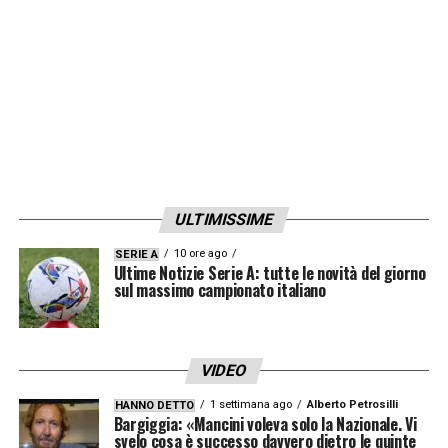
competizioni diverse
.
Tra questi figurano anche
5 Champions
League
, 4 alzate con le
Merengues
e una
con i
Red Devils
. Ronaldo è tra i giocatori ad
aver conquistato più coppe dalle grandi
orecchie, secondo a pari merito
con
Adelarpe
,
Di Stefano
,
Lesmes
,
ULTIMISSIME
Marquitos
,
Rial
,
Santisteban
,
Zárraga
(Real
10 ore ago
SERIE A
Ultime Notizie Serie A: tutte le novità del giorno
Madrid),
Costacurta
e
Paolo Maldini
(Milan)
sul massimo campionato italiano
alle spalle di
Francisco Gento
che con il Real
Madrid ne ha vinte ben
6
.
VIDEO
Le Champions League conquistate
1 settimana ago
Alberto Petrosilli
HANNO DETTO
da Cristiano Ronaldo
Bargiggia: «Mancini voleva solo la Nazionale. Vi
svelo cosa è successo davvero dietro le quinte