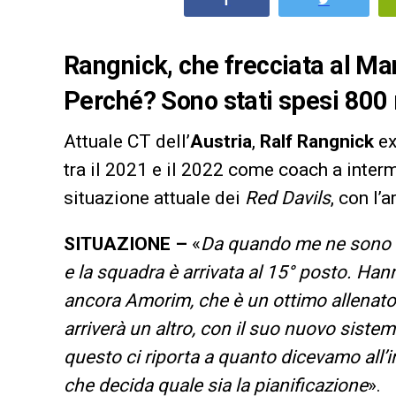
Rangnick, che frecciata al Ma
Perché? Sono stati spesi 800 m
Attuale CT dell’
Austria
,
Ralf Rangnick
ex
tra il 2021 e il 2022 come coach a inter
situazione attuale dei
Red Davils
, con l’a
SITUAZIONE –
«
Da quando me ne sono a
e la squadra è arrivata al 15° posto. Han
ancora Amorim, che è un ottimo allenator
arriverà un altro, con il suo nuovo sistema
questo ci riporta a quanto dicevamo all’
che decida quale sia la pianificazione
».