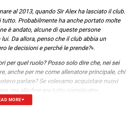
re al 2013, quando Sir Alex ha lasciato il club.
di tutto. Probabilmente ha anche portato molte
 ne è andato, alcune di queste persone
lui. Da allora, penso che il club abbia un
ro le decisioni e perché le prende?
».
i per quel ruolo? Posso solo dire che, nei sei
apire, anche per me come allenatore principale, chi
potevo parlare? Se volevamo acquistare nuovi
sone, ma alla fine era tutto complicato
».
EAD MORE
S