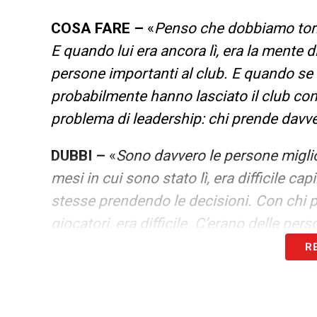
COSA FARE –
«
Penso che dobbiamo torna
E quando lui era ancora lì, era la mente 
persone importanti al club. E quando se
probabilmente hanno lasciato il club con 
problema di leadership: chi prende davve
DUBBI –
«
Sono davvero le persone miglior
mesi in cui sono stato lì, era difficile c
stesse prendendo le decisioni. Con chi 
giocatori, era difficile. C’erano delle per
R
LA PLAYLIST DELLE NOSTRE TOP NEW