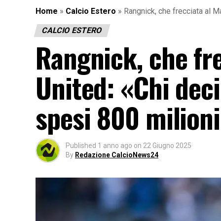
Home
»
Calcio Estero
»
Rangnick, che frecciata al M
CALCIO ESTERO
Rangnick, che fr
United: «Chi dec
spesi 800 milioni
Published
1 anno ago
on
22 Giugno 2025
By
Redazione CalcioNews24