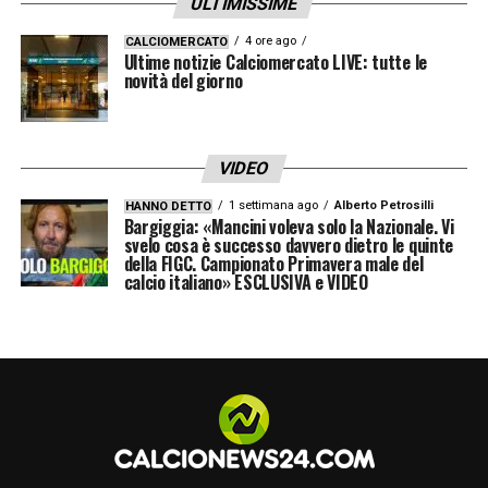
ULTIMISSIME
pazzesca. Sai che stai rappresentando il tuo
Paese, migliaia di bambini che avevano o
4 ore ago
CALCIOMERCATO
Ultime notizie Calciomercato LIVE: tutte le
hanno il tuo stesso sogno e che non
novità del giorno
riusciranno a realizzarlo. Tu sei con l’azzurro
addosso anche per loro. Il mio primo ricordo
VIDEO
di quella maglia sono i Mondiali del
1 settimana ago
Alberto Petrosilli
HANNO DETTO
2006.Avevo sei anni e credo sia, in assoluto
Bargiggia: «Mancini voleva solo la Nazionale. Vi
svelo cosa è successo davvero dietro le quinte
e in generale,il primo momento della mia
della FIGC. Campionato Primavera male del
calcio italiano» ESCLUSIVA e VIDEO
memoria
».
SE C’É PARTITA RIVIVERE E UNA DA
DIMENTICARE
– «
Sì. E sono lo stesso
giorno. Quello della mancata qualificazione
della Nazionale ai Mondiali. Vorrei non
tornasse per non rivivere quel dolore. E,