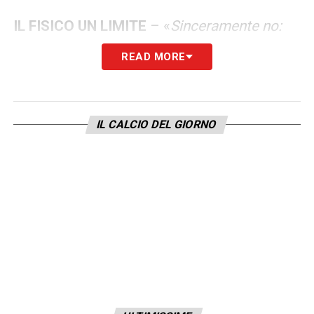
IL FISICO UN LIMITE
– «
Sinceramente no:
mi ha spinto sempre a cercare di evolvere.
READ MORE
Se non avevo la struttura fisica degli altri,
allora dovevo essere sempre più bravo, sia
sul piano tattico che tecnico. Averlo capito
IL CALCIO DEL GIORNO
presto mi ha portato a lavorarci subito. So
che, per restare a un certo livello, ci sono
standard anche fisici da rispettare. La
bellezza del calcio consente anche di essere
maliziosi in certe cose,per colmare
centimetri o muscolatura
».
NAZIONALE
– «
Solo a parlarne ti emozioni.
Poterne far parte ti trasferisce un’energia