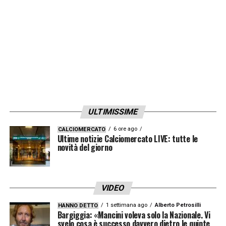
ULTIMISSIME
6 ore ago
CALCIOMERCATO
Ultime notizie Calciomercato LIVE: tutte le
novità del giorno
VIDEO
1 settimana ago
Alberto Petrosilli
HANNO DETTO
Bargiggia: «Mancini voleva solo la Nazionale. Vi
svelo cosa è successo davvero dietro le quinte