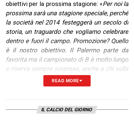
obiettivi per la prossima stagione: «
Per noi la
prossima sarà una stagione speciale, perché
la società nel 2014 festeggerà un secolo di
storia, un traguardo che vogliamo celebrare
dentro e fuori il campo. Promozione? Quello
è il nostro obiettivo. Il Palermo parte da
favorita ma il campionato di B è molto lungo
e riserva sempre sorprese, anche a chi sulla
carta non dovrebbe avere problemi
».
READ MORE
Il patron del club calabro ha poi parlato di
Walter Mazzarri
e
Riccardo Bigon
, cresciuti
IL CALCIO DEL GIORNO
nella “palestra” Reggina: «
Ricordi legati a
Mazzarri? Ne ho due: la sua disperazione in
una lunga notte dopo una sconfitta contro il