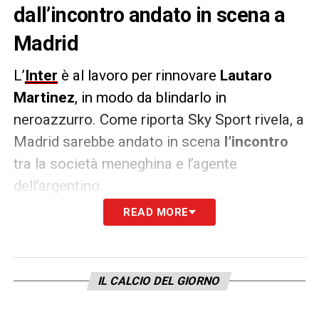
dall’incontro andato in scena a
Madrid
L’
Inter
è al lavoro per rinnovare
Lautaro
Martinez
, in modo da blindarlo in
neroazzurro. Come riporta Sky Sport rivela, a
Madrid sarebbe andato in scena
l’incontro
tra la società meneghina e l’agente
dell’argentino.
READ MORE
Filtra
ottimismo
da ambo le parti, ma
rimangono da limare alcuni dettagli sulle
cifre. A tal proposito, ci sarà un nuovo
IL CALCIO DEL GIORNO
incontro tra
20-30 giorni
in modo tale da
risolvere ogni dubbio e mettere nero su