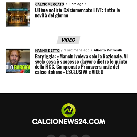
Fischio d’inizio:
ore 21.00
1 ora ago
CALCIOMERCATO
Ultime notizie Calciomercato LIVE: tutte le
Dove vederla in tv:
SKY SPORT ARENA
novità del giorno
(numero 204 del satellite), SKY SPORT
(numero 253 del satellite, 484 del digitale
terrestre)
VIDEO
Dove vederla in streaming:
SKY GO – NOW
1 settimana ago
Alberto Petrosilli
HANNO DETTO
Bargiggia: «Mancini voleva solo la Nazionale. Vi
TV
svelo cosa è successo davvero dietro le quinte
della FIGC. Campionato Primavera male del
Stadio:
Stadio Olimpico
(Roma)
calcio italiano» ESCLUSIVA e VIDEO
Arbitro:
Andreas Ekberg (Svezia)
Leggi anche:
GUIDA TV: TUTTE LE PARTITE
IN PROGRAMMA
CLICCA QUI PER LE FORMAZIONI UFFICIALI
DI ROMA-BRAGA