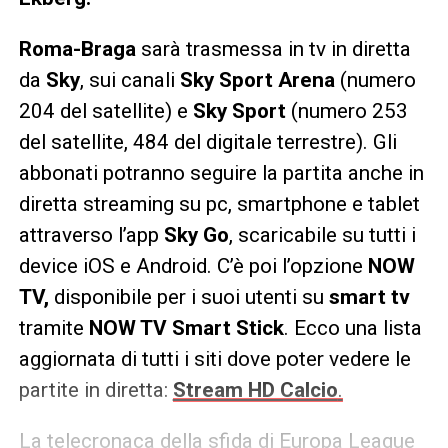
Roma-Braga
sarà trasmessa in tv in diretta
da
Sky
, sui canali
Sky Sport Arena
(numero
204 del satellite) e
Sky Sport
(numero 253
del satellite, 484 del digitale terrestre). Gli
abbonati potranno seguire la partita anche in
diretta streaming su pc, smartphone e tablet
attraverso l’app
Sky Go
, scaricabile su tutti i
device iOS e Android. C’è poi l’opzione
NOW
TV,
disponibile per i suoi utenti su
smart tv
tramite
NOW TV Smart Stick
. Ecco una lista
aggiornata di tutti i siti dove poter vedere le
partite in diretta:
Stream HD Calcio
.
La telecronaca della sfida di Europa League