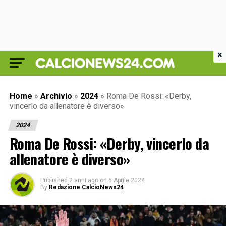
×
Home
»
Archivio
»
2024
»
Roma De Rossi: «Derby,
vincerlo da allenatore è diverso»
2024
Roma De Rossi: «Derby, vincerlo da
allenatore è diverso»
Published
2 anni ago
on
6 Aprile 2024
By
Redazione CalcioNews24