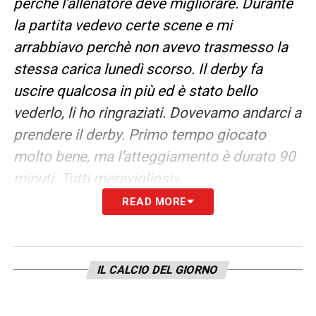
perchè l’allenatore deve migliorare. Durante
la partita vedevo certe scene e mi
arrabbiavo perchè non avevo trasmesso la
stessa carica lunedì scorso. Il derby fa
uscire qualcosa in più ed è stato bello
vederlo, li ho ringraziati. Dovevamo andarci a
prendere il derby. Primo tempo giocato
molto bene, ma l’atteggiamento è durato 90
minuti. Tutti meravigliosi».
READ MORE
ABRAHAM CON LUKAKU –
«Ho bisogno di
quei due cavalli là davanti, che ripiegassero
anche un po’ a centrocampo. Chi entra è
IL CALCIO DEL GIORNO
sempre carico e se lo fai dopo nove mesi di
calvario come lui che non vedeva l’ora… Ha