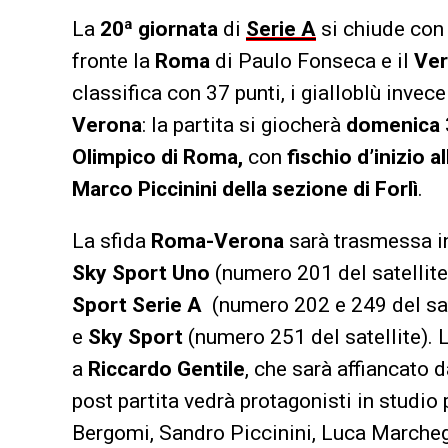
La
20ª giornata
di
Serie A
si chiude con 
fronte la
Roma
di Paulo Fonseca e il
Ve
classifica con 37 punti, i gialloblù invec
Verona
: la partita si giocherà
domenica 
Olimpico di Roma,
con
fischio d’inizio a
Marco Piccinini della sezione di Forlì
.
La sfida
Roma-Verona
sarà trasmessa in 
Sky Sport Uno
(numero 201 del satellite
Sport
Serie A
(numero 202 e 249 del sate
e
Sky Sport
(numero 251 del satellite). 
a
Riccardo Gentile
, che sarà affiancato 
post partita vedrà protagonisti in studio
Bergomi, Sandro Piccinini, Luca Marcheg