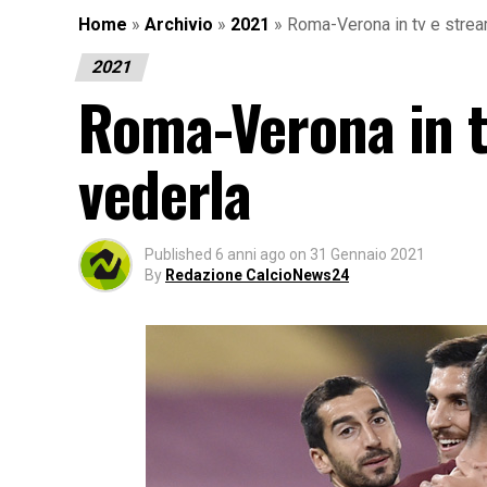
Home
»
Archivio
»
2021
»
Roma-Verona in tv e strea
2021
Roma-Verona in t
vederla
Published
6 anni ago
on
31 Gennaio 2021
By
Redazione CalcioNews24