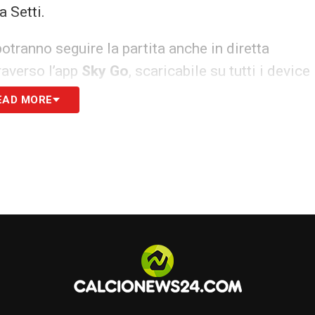
 Setti.
potranno seguire la partita anche in diretta
raverso l’app
Sky Go
, scaricabile su tutti i device
,
disponibile per i suoi utenti su
smart tv
tramite
EAD MORE
ornata di tutti i siti dove poter vedere le partite
o 201 del satellite, numero 472 e 482 del