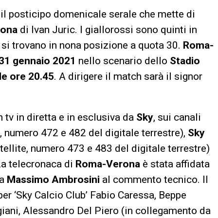
il posticipo domenicale serale che mette di
rona
di Ivan Juric. I giallorossi sono quinti in
e si trovano in nona posizione a quota 30.
Roma-
31 gennaio 2021
nello scenario dello
Stadio
lle ore 20.45
. A dirigere il match sarà il signor
tv in diretta e in esclusiva da
Sky
, sui canali
, numero 472 e 482 del digitale terrestre),
Sky
llite, numero 473 e 483 del digitale terrestre)
La telecronaca di
Roma-Verona
è stata affidata
da
Massimo Ambrosini
al commento tecnico. Il
 per ‘Sky Calcio Club’ Fabio Caressa, Beppe
iani, Alessandro Del Piero (in collegamento da