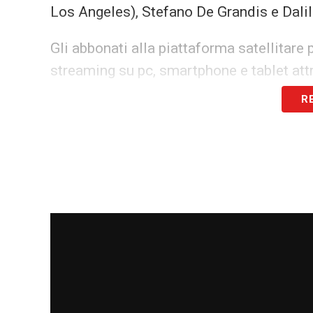
Los Angeles), Stefano De Grandis e Dalila
Gli abbonati alla piattaforma satellitare 
streaming su pc, smartphone e tablet att
iOS e Android. C’è poi l’opzione
NOW TV
R
NOW TV Smart Stick
. Ecco una lista aggi
in diretta:
Stream HD Calcio
.
Info e dove vederla
Competizione:
Serie A 2020/2021
Quando:
Domenica 31
gennaio
2020
Fischio d’inizio:
ore 20.45
Dove vederla in tv:
Sky Sport Uno
(numer