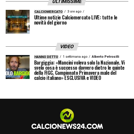
ULTIMISSIME
LA PLAYLIST DELLE NOSTRE TOP NEWS
3 ore ago
CALCIOMERCATO
Ultime notizie Calciomercato LIVE: tutte le
novità del giorno
VIDEO
1 settimana ago
Alberto Petrosilli
HANNO DETTO
Bargiggia: «Mancini voleva solo la Nazionale. Vi
svelo cosa è successo davvero dietro le quinte
della FIGC. Campionato Primavera male del
calcio italiano» ESCLUSIVA e VIDEO