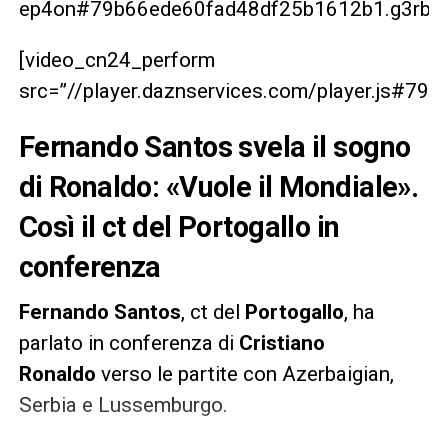
ep4on#79b66ede60fad48df25b1612b1.g3rbrg
[video_cn24_perform
src=”//player.daznservices.com/player.js#7
Fernando Santos svela il sogno
di Ronaldo: «Vuole il Mondiale».
Così il ct del Portogallo in
conferenza
Fernando Santos
, ct del
Portogallo
, ha
parlato in conferenza di
Cristiano
Ronaldo
verso le partite con Azerbaigian,
Serbia e Lussemburgo.