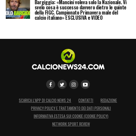
Bargiggia: «Mancini voleva solo la Nazionale. Vi
svelo cosa è successo davvero dietro le quinte
della FIGC. Campionato Primavera male del
calcio italiano» ESCLUSIVA e VIDEO
SCARICA L’APP DI CALCIO NEWS 24
CONTATTI
REDAZIONE
PRIVACY POLICY E TRATTAMENTO DEI DATI PERSONALI
INFORMATIVA ESTESA SUI COOKIE (COOKIE POLICY)
NETWORK SPORT REVIEW