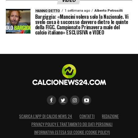
VIDEO
1 settimana ago
Alberto Petrosilli
HANNO DETTO
Bargiggia: «Mancini voleva solo la Nazionale. Vi
svelo cosa è successo davvero dietro le quinte
della FIGC. Campionato Primavera male del
calcio italiano» ESCLUSIVA e VIDEO
SCARICA L’APP DI CALCIO NEWS 24
CONTATTI
REDAZIONE
PRIVACY POLICY E TRATTAMENTO DEI DATI PERSONALI
INFORMATIVA ESTESA SUI COOKIE (COOKIE POLICY)