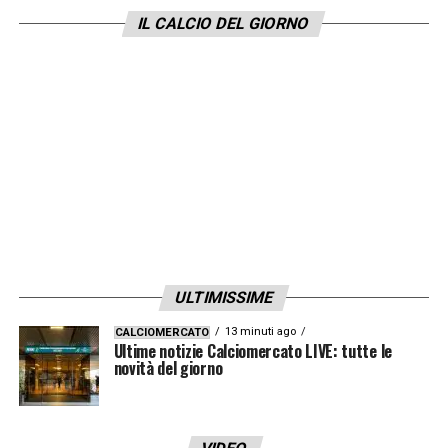
milioni non sono sufficienti per azzerare
IL CALCIO DEL GIORNO
simboli, storia, merito, cuore e passione. Il
calcio e lo sport sono di tutti, non di pochi
privilegiati. Mi piacciono le vittorie
conquistate con il sudore sul campo, non
quelle comprate coi milioni in Borsa
».
LA PLAYLIST DELLE NOSTRE TOP NEWS
ULTIMISSIME
13 minuti ago
CALCIOMERCATO
Ultime notizie Calciomercato LIVE: tutte le
novità del giorno