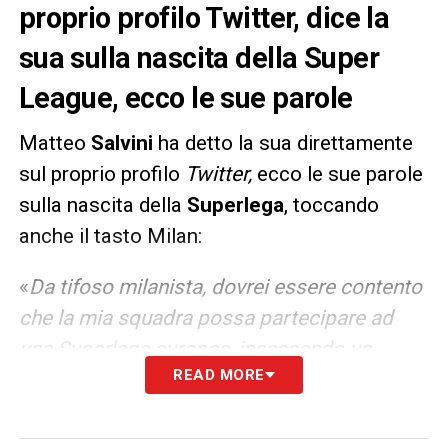
proprio profilo Twitter, dice la
sua sulla nascita della Super
League, ecco le sue parole
Matteo
Salvini
ha detto la sua direttamente
sul proprio profilo
Twitter,
ecco le sue parole
sulla nascita della
Superlega
, toccando
anche il tasto Milan:
«
Da tifoso milanista, dovrei essere contento
che la mia squadra possa partecipare ad
una Superlega europea, incassando un
READ MORE
sacco di soldi, a prescindere da merito,
impegno e risultati. Ma, da sportivo e da
italiano, dico che il denaro non è tutto, e i