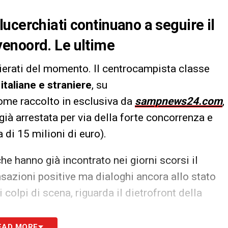
ucerchiati continuano a seguire il
enoord. Le ultime
ierati del momento. Il centrocampista classe
italiane e straniere
, su
ome raccolto in esclusiva da
sampnews24.com
,
già arrestata per via della forte concorrenza e
a di 15 milioni di euro).
he hanno già incontrato nei giorni scorsi il
sazioni positive ma dialoghi ancora allo stato
colpi di scena, riguarda il dietrofront della
EAD MORE