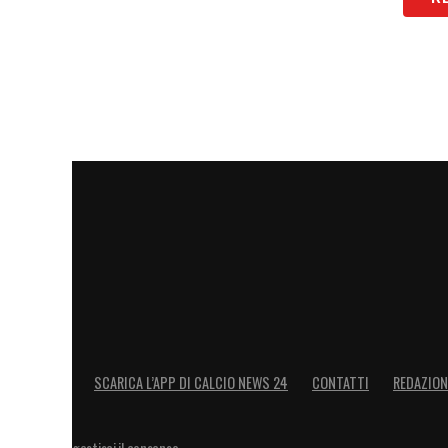
LA PLAYLIST DELLE NOSTRE TOP NEW
SCARICA L’APP DI CALCIO NEWS 24
CONTATTI
REDAZION