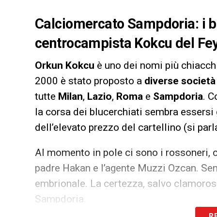
Calciomercato Sampdoria: i bl
centrocampista Kokcu del Fey
Orkun Kokcu
è uno dei nomi più chiacch
2000 è stato proposto a
diverse società 
tutte
Milan
,
Lazio
,
Roma
e
Sampdoria
. C
la corsa dei blucerchiati sembra essersi 
dell’elevato prezzo del cartellino (si parl
Al momento in pole ci sono i rossoneri, c
padre Hakan e l’agente Muzzi Ozcan. Sen
embrionale. La certezza, salvo clamorosi 
Sampdoria.
R