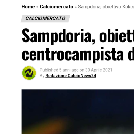
Home
»
Calciomercato
»
Sampdoria, obiettivo Kokcu
CALCIOMERCATO
Sampdoria, obiett
centrocampista d
Published
5 anni ago
on
30 Aprile 2021
By
Redazione CalcioNews24