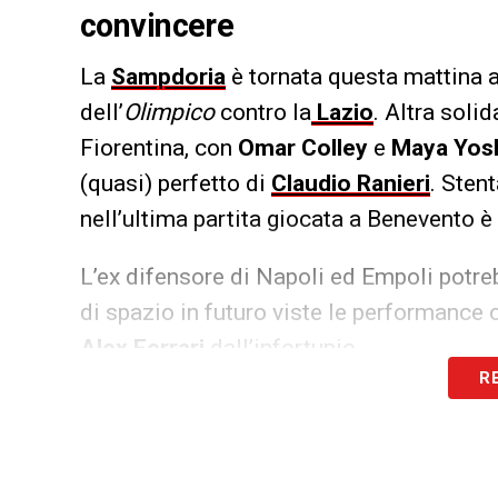
convincere
La
Sampdoria
è tornata questa mattina a
dell’
Olimpico
contro la
Lazio
. Altra soli
Fiorentina, con
Omar Colley
e
Maya Yos
(quasi) perfetto di
Claudio Ranieri
. Sten
nell’ultima partita giocata a Benevento è
L’ex difensore di Napoli ed Empoli potrebbe
di spazio in futuro viste le performance 
Alex Ferrari
dall’infortunio.
R
LA PLAYLIST DELLE NOSTRE TOP NEW