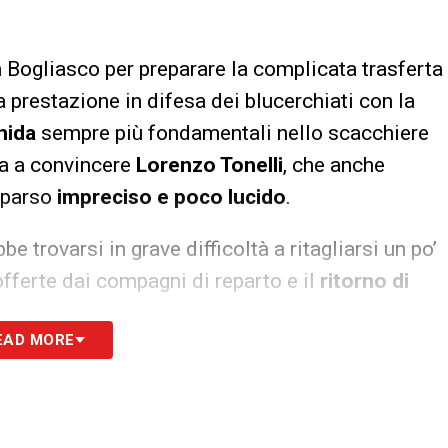
 Bogliasco per preparare la complicata trasferta
da prestazione in difesa dei blucerchiati con la
hida
sempre più fondamentali nello scacchiere
ta a convincere
Lorenzo Tonelli
, che anche
 parso
impreciso e poco lucido
.
 trovarsi in grave difficoltà a ritagliarsi un po’
offerte dai compagni di reparto e il
ritorno di
EAD MORE
S