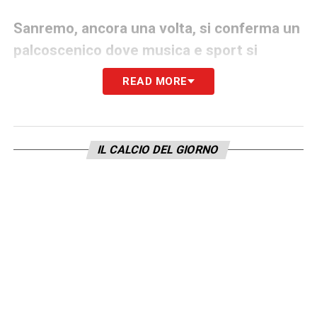
Sanremo, ancora una volta, si conferma un
palcoscenico dove musica e sport si
intrecciano naturalmente, raccontando
READ MORE
passioni che vanno ben oltre il palco
dell’Ariston.
IL CALCIO DEL GIORNO
LA PLAYLIST DELLE NOSTRE TOP NEWS