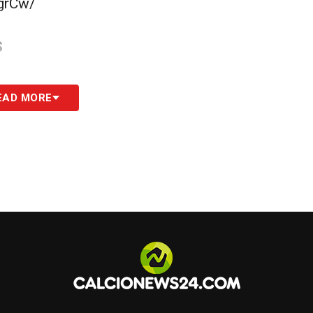
grCw/
S
EAD MORE