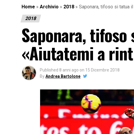
Home
»
Archivio
»
2018
»
Saponara, tifoso si tatua i
2018
Saponara, tifoso s
«Aiutatemi a rin
Published
8 anni ago
on
15 Dicembre 2018
By
Andrea Bartolone