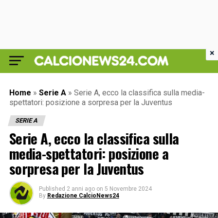
×
Home
»
Serie A
»
Serie A, ecco la classifica sulla media-
spettatori: posizione a sorpresa per la Juventus
SERIE A
Serie A, ecco la classifica sulla
media-spettatori: posizione a
sorpresa per la Juventus
Published
2 anni ago
on
5 Novembre 2024
By
Redazione CalcioNews24