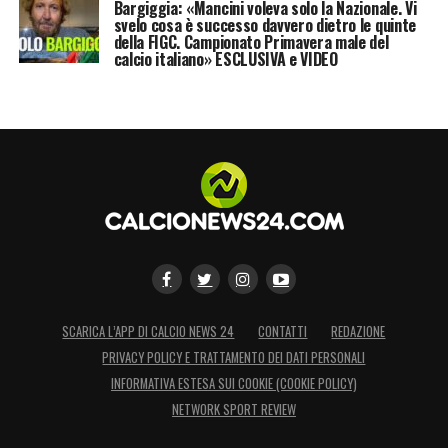
Bargiggia: «Mancini voleva solo la Nazionale. Vi
svelo cosa è successo davvero dietro le quinte
della FIGC. Campionato Primavera male del
calcio italiano» ESCLUSIVA e VIDEO
SCARICA L’APP DI CALCIO NEWS 24
CONTATTI
REDAZIONE
PRIVACY POLICY E TRATTAMENTO DEI DATI PERSONALI
INFORMATIVA ESTESA SUI COOKIE (COOKIE POLICY)
NETWORK SPORT REVIEW