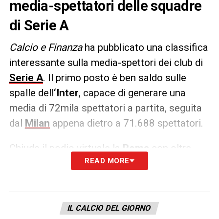
media-spettatori delle squadre
di Serie A
Calcio e Finanza
ha pubblicato una classifica
interessante sulla media-spettori dei club di
Serie A
. Il primo posto è ben saldo sulle
spalle dell
‘Inter
, capace di generare una
media di 72mila spettatori a partita, seguita
dal
Milan
appena dietro a 71.688 spettatori.
Chiude il podio virtuale la
Roma
con oltre
READ MORE
63mila tifosi, seguita da
Napoli e Lazio
. E
la
Juventus?
Sesta posizione per la squadra
più tifata d’Italia con un totale di 244.532
spettatori totali nelle 6 gare casalinghe fin
IL CALCIO DEL GIORNO