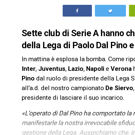
Sette club di Serie A hanno ch
della Lega di Paolo Dal Pino e
In mattina è esplosa la bomba. Come ripo
Inter
,
Juventus
,
Lazio
,
Napoli
e
Verona
Pino
dal ruolo di presidente della Lega S
all’a.d. del nostro campionato
De Siervo
presidente di lasciare il suo incarico.
«L’operato di Dal Pino ha comportato la 
manifestarle la nostra irrevocabile sfiduci
gestione della Lega. Auspichiamo che, in