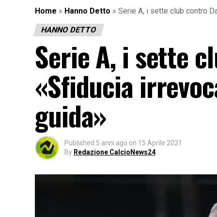
Home
»
Hanno Detto
»
Serie A, i sette club contro D
HANNO DETTO
Serie A, i sette c
«Sfiducia irrevo
guida»
Published
5 anni ago
on
15 Aprile 2021
By
Redazione CalcioNews24