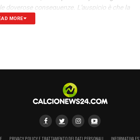
 le doverose conseguenze. L’auspicio è che la
on diversa guida e con nuove visioni condivise,
EAD MORE
i nostri singoli club».
S
E
PRIVACY POLICY E TRATTAMENTO DEI DATI PERSONALI
INFORMATIVA ES