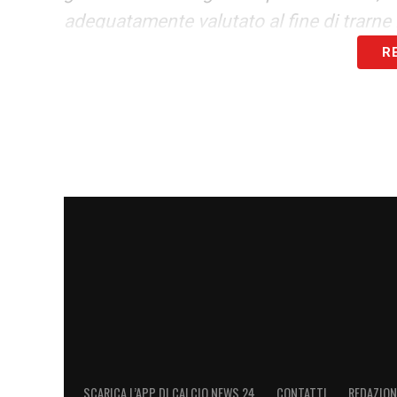
adeguatamente valutato al fine di trarne
Lega possa, a questo punto, proseguire c
R
nell’interesse esclusivo della stessa e de
LA PLAYLIST DELLE NOSTRE TOP NEW
SCARICA L’APP DI CALCIO NEWS 24
CONTATTI
REDAZION