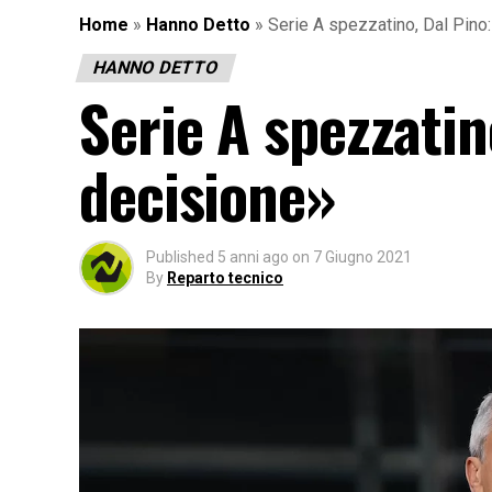
Home
»
Hanno Detto
»
Serie A spezzatino, Dal Pin
HANNO DETTO
Serie A spezzatin
decisione»
Published
5 anni ago
on
7 Giugno 2021
By
Reparto tecnico