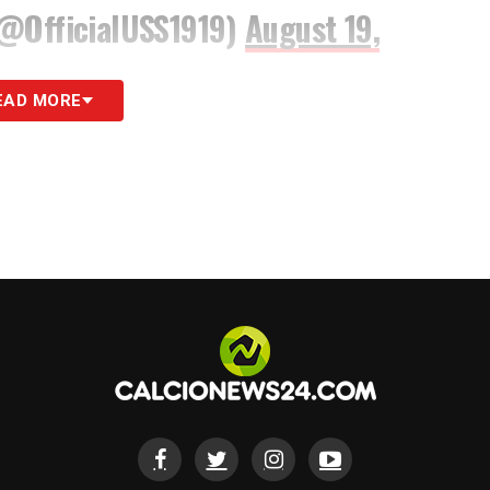
(@OfficialUSS1919)
August 19,
EAD MORE
S