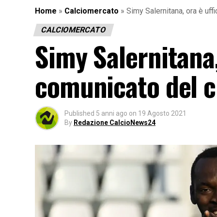
Home
»
Calciomercato
»
Simy Salernitana, ora è uffi
CALCIOMERCATO
Simy Salernitana, 
comunicato del c
Published
5 anni ago
on
19 Agosto 2021
By
Redazione CalcioNews24