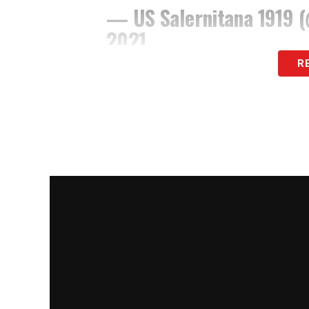
— US Salernitana 1919 
2021
R
LA PLAYLIST DELLE NOSTRE TOP NEW