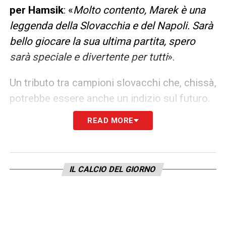
per Hamsik
: «
Molto contento, Marek è una
leggenda della Slovacchia e del Napoli. Sarà
bello giocare la sua ultima partita, spero
sarà speciale e divertente per tutti
».
Un tributo tra campioni slovacchi che, chissà,
potrebbe essere anche un indizio sul futuro.
READ MORE
LA PLAYLIST DELLE NOSTRE TOP NEWS
IL CALCIO DEL GIORNO