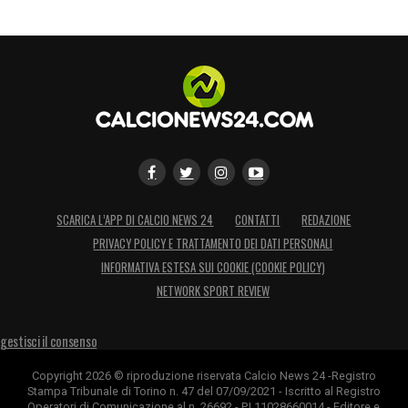
SCARICA L’APP DI CALCIO NEWS 24
CONTATTI
REDAZIONE
PRIVACY POLICY E TRATTAMENTO DEI DATI PERSONALI
INFORMATIVA ESTESA SUI COOKIE (COOKIE POLICY)
NETWORK SPORT REVIEW
gestisci il consenso
Copyright 2026 © riproduzione riservata Calcio News 24 -Registro
Stampa Tribunale di Torino n. 47 del 07/09/2021 - Iscritto al Registro
Operatori di Comunicazione al n. 26692 - P.I.11028660014 - Editore e