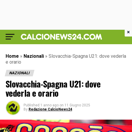
×
Home
»
Nazionali
»
Slovacchia-Spagna U21: dove vederla
e orario
NAZIONALI
Slovacchia-Spagna U21: dove
vederla e orario
Published
1 anno ago
on
11 Giugno 2025
By
Redazione CalcioNews24