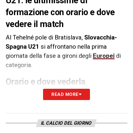
U21: le ultimissime di
formazione con orario e dove
vedere il match
Al Tehelné pole di Bratislava,
Slovacchia-
Spagna U21
si affrontano
nella prima
giornata della fase a gironi degli
Europei
di
categoria.
Orario e dove vederla
Slovacchia-Spagna U21
si gioca mercoledì
READ MORE
11 giugno 2025 alle ore 18:00. La partita
sarà trasmessa in in streaming gratis per
tutti su UEFA.TV.
IL CALCIO DEL GIORNO