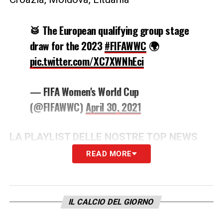
🥁 The European qualifying group stage
draw for the 2023
#FIFAWWC
🌍
pic.twitter.com/XC7XWNhEci
— FIFA Women's World Cup
(@FIFAWWC)
April 30, 2021
LA PLAYLIST DELLE NOSTRE TOP NEWS
READ MORE
IL CALCIO DEL GIORNO