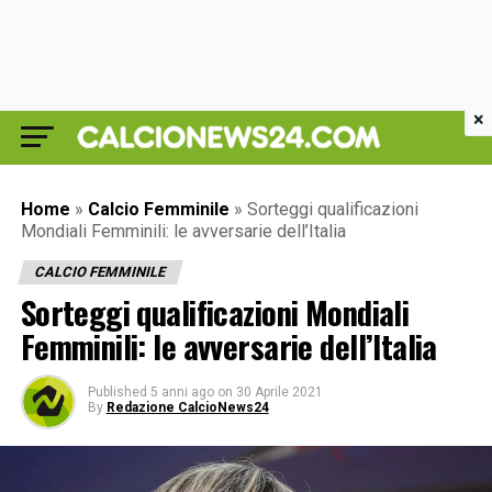
×
Home
»
Calcio Femminile
»
Sorteggi qualificazioni
Mondiali Femminili: le avversarie dell’Italia
CALCIO FEMMINILE
Sorteggi qualificazioni Mondiali
Femminili: le avversarie dell’Italia
Published
5 anni ago
on
30 Aprile 2021
By
Redazione CalcioNews24