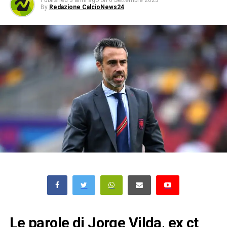
Published
3 anni ago
on
6 Settembre 2023
By
Redazione CalcioNews24
Le parole di Jorge Vilda, ex ct