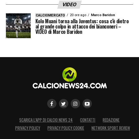
VIDEO
20 ore ago
Marco Baridon
CALCIOMERCATO
Kolo Muani torna alla Juventus: cosa c’è dietro
al grande colpo in attacco dei bianconeri –
VIDEO di Marco Baridon
SCARICA L’APP DI CALCIO NEWS 24
CONTATTI
REDAZIONE
PRIVACY POLICY
PRIVACY POLICY COOKIE
NETWORK SPORT REVIEW