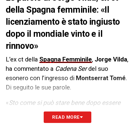
della Spagna femminile: «Il
licenziamento è stato ingiusto
dopo il mondiale vinto e il
rinnovo»
L’ex ct della
Spagna Femminile
,
Jorge Vilda
,
ha commentato a
Cadena Ser
del suo
esonero con l’ingresso di
Montserrat Tomé
.
Di seguito le sue parole.
«
Sto come si può stare bene dopo essere
stati campioni del mondo 16 giorni fa, aver
READ MORE
rinnovato per altri 5 anni con un ingaggio
maggiore e poi essere licenziato a mio