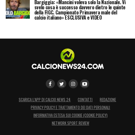
Bargiggia: «Mancini voleva solo la Nazionale. Vi
svelo cosa è successo davvero dietro le quinte
della FIGC. Campionato Primavera male del
calcio italiano» ESCLUSIVA e VIDEO
SCARICA L’APP DI CALCIO NEWS 24
CONTATTI
REDAZIONE
PRIVACY POLICY E TRATTAMENTO DEI DATI PERSONALI
INFORMATIVA ESTESA SUI COOKIE (COOKIE POLICY)
NETWORK SPORT REVIEW