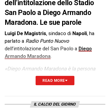
dell’intitolazione dello Stadio
San Paolo a Diego Armando
Maradona. Le sue parole
Luigi De Magistris
, sindaco di
Napoli
, ha
parlato a
Radio Punto Nuovo
dell’intitolazione del San Paolo a
Diego
Armando Maradona
.
«Diego Armando Maradona è la persona
unica che ha saputo unire i napoletani di
READ MORE
tutto il mondo. Con le sue gesta ha
riscattato una terra ed è diventato
indimenticabile, immortale. La settimana
IL CALCIO DEL GIORNO
prossima intitoleremo formalmente lo