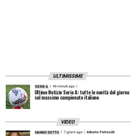
stadio San Paolo a Diego Armando
Maradona».
LA PLAYLIST DELLE NOSTRE TOP NEWS
ULTIMISSIME
45 minuti ago
SERIE A
Ultime Notizie Serie A: tutte le novità del giorno
sul massimo campionato italiano
VIDEO
7 giorni ago
Alberto Petrosilli
HANNO DETTO