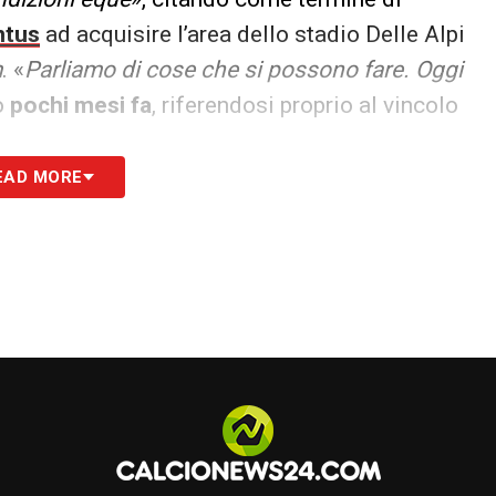
ntus
ad acquisire l’area dello stadio Delle Alpi
m
. «
Parliamo di cose che si possono fare. Oggi
o
pochi mesi fa
, riferendosi proprio al vincolo
EAD MORE
ttolineato gli investimenti già fatti per la
impico
, lasciando intendere che un impegno
uisto dell’attuale
non fosse una priorità
a ed economica del club
. Le sue parole sono
ia come un segnale di scarsa ambizione
sul
armente sentito da
una piazza che vede negli
economica e di identità per i club moderni. I
2025, avevano
chiesto pubblicamente chiarezza
bbi sulla reale volontà del presidente di