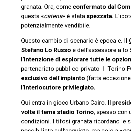
granata. Ora, come
confermato dal Comun
questa «
catena
» è stata
spezzata
. L’ipo
potenzialmente vendibile.
Questo cambio di scenario è epocale. Il
Stefano Lo Russo
e dell’assessore allo
l’intenzione di esplorare tutte le opzion
partenariato pubblico-privato. Il Torino 
esclusivo dell’impianto
(fatta eccezione
l’interlocutore privilegiato.
Qui entra in gioco Urbano Cairo.
Il presi
volte il tema stadio Torino
, spesso con
condizioni. I tifosi granata ricordano le
possibilista sull’acquisto, ma solo a «
co