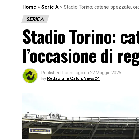
Home
»
Serie A
»
Stadio Torino: catene spezzate, ora
SERIE A
Stadio Torino: ca
l’occasione di re
Published
1 anno ago
on
22 Maggio 2025
By
Redazione CalcioNews24