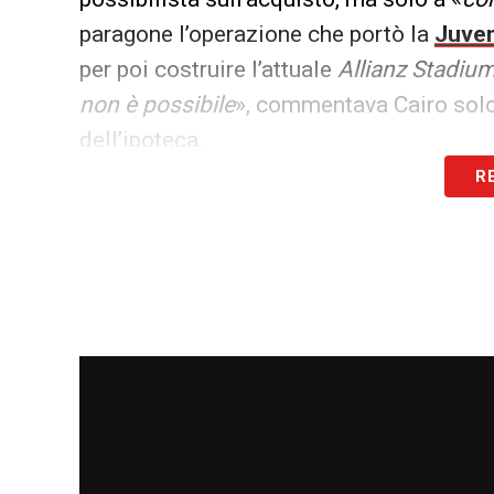
paragone l’operazione che portò la
Juve
per poi costruire l’attuale
Allianz Stadiu
non è possibile
», commentava Cairo sol
dell’ipoteca.
R
In altre occasioni, il patron granata ha
so
manutenzione e l’adeguamento dell’Ol
gravoso per un nuovo impianto o per l’acq
assoluta rispetto alla gestione sportiv
state
spesso interpretate dalla tifoser
fronte infrastrutturale, un tema particol
stadi di proprietà un motore di crescita
tifosi, infatti, non più tardi di febbraio 
sia al Comune sia a Cairo, esprimendo du