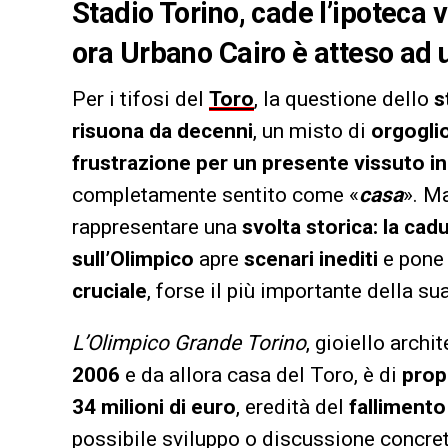
Stadio Torino, cade l’ipoteca 
ora Urbano Cairo è atteso ad 
Per i tifosi del
Toro
, la questione dello
s
risuona da decenni
, un misto di
orgoglio
frustrazione per un presente vissuto i
completamente sentito come «
casa
». Ma
rappresentare una
svolta storica: la ca
sull’Olimpico
apre
scenari inediti
e pone 
cruciale
, forse il più importante della s
L’Olimpico Grande Torino
, gioiello archi
2006
e da allora casa del Toro, è di
prop
34 milioni di euro
, eredità del
fallimento
possibile sviluppo o discussione concret