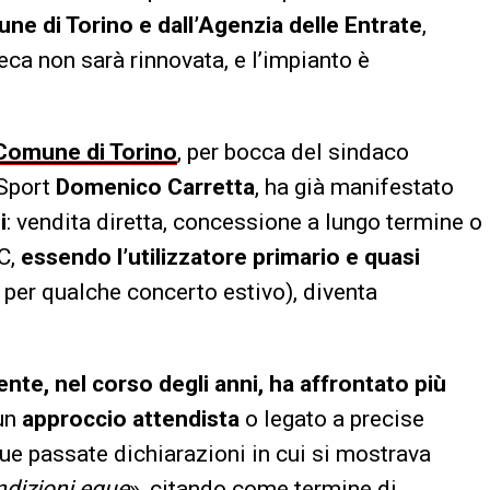
e di Torino e dall’Agenzia delle Entrate
,
teca non sarà rinnovata, e l’impianto è
Comune di Torino
, per bocca del sindaco
 Sport
Domenico Carretta
, ha già manifestato
i
: vendita diretta, concessione a lungo termine o
FC,
essendo l’utilizzatore primario e quasi
 per qualche concerto estivo), diventa
dente, nel corso degli anni, ha affrontato più
 un
approccio attendista
o legato a precise
 sue passate dichiarazioni in cui si mostrava
ndizioni eque
», citando come termine di