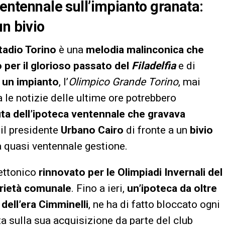
ventennale sull’impianto granata:
un bivio
tadio Torino
è una
melodia malinconica che
 per il glorioso passato del
Filadelfia
e di
n un impianto
, l’
Olimpico Grande Torino
, mai
 le notizie delle ultime ore potrebbero
duta dell’ipoteca ventennale che gravava
il presidente
Urbano Cairo
di fronte a un
bivio
ua quasi ventennale gestione.
tettonico
rinnovato per le Olimpiadi Invernali del
rietà comunale
. Fino a ieri,
un’ipoteca da oltre
 dell’era Cimminelli
, ne ha di fatto bloccato ogni
a sulla sua acquisizione da parte del club