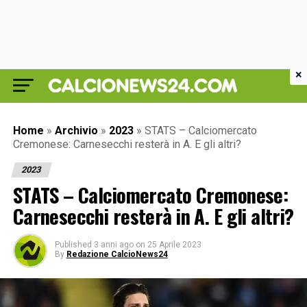
×
Home
»
Archivio
»
2023
»
STATS – Calciomercato
Cremonese: Carnesecchi resterà in A. E gli altri?
2023
STATS – Calciomercato Cremonese:
Carnesecchi resterà in A. E gli altri?
Published
3 anni ago
on
25 Aprile 2023
By
Redazione CalcioNews24