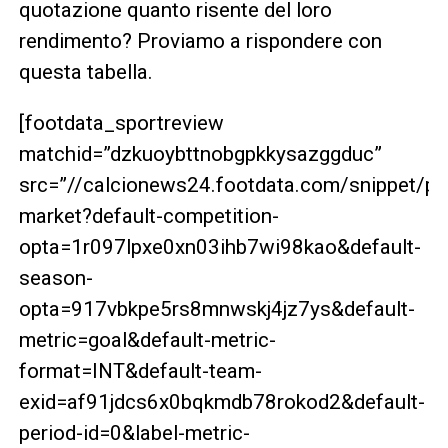
quotazione quanto risente del loro
rendimento? Proviamo a rispondere con
questa tabella.
[footdata_sportreview
matchid=”dzkuoybttnobgpkkysazggduc”
src=”//calcionews24.footdata.com/snippet/pl
market?default-competition-
opta=1r097lpxe0xn03ihb7wi98kao&default-
season-
opta=917vbkpe5rs8mnwskj4jz7ys&default-
metric=goal&default-metric-
format=INT&default-team-
exid=af91jdcs6x0bqkmdb78rokod2&default-
period-id=0&label-metric-