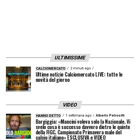
l’eredità di Kokcu
. Il turco fa parte della Top
Five, ha cucito il gioco dei campioni d’Olanda
con grande continuità e una certa
raffinatezza.
Il trasferimento al Benfica è
un passaggio interessante
, come quelli che
fa lui, per capire se in un calcio diverso saprà
ULTIMISSIME
essere all’altezza.
2 minuti ago
CALCIOMERCATO
Ultime notizie Calciomercato LIVE: tutte le
novità del giorno
LA PLAYLIST DELLE NOSTRE TOP NEWS
VIDEO
1 settimana ago
Alberto Petrosilli
HANNO DETTO
Bargiggia: «Mancini voleva solo la Nazionale. Vi
svelo cosa è successo davvero dietro le quinte
della FIGC. Campionato Primavera male del
calcio italiano» ESCLUSIVA e VIDEO