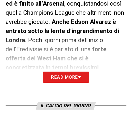
ed è finito all’Arsenal
, conquistandosi così
quella Champions League che altrimenti non
avrebbe giocato.
Anche Edson Alvarez è
entrato sotto la lente d’ingrandimento di
Londra
. Pochi giorni prima dell’inizio
dell’Eredivisie si è parlato di una
forte
offerta del West Ham che si è
concretizzata in tempi brevissimi.
READ MORE
SMAL E ZERROUKI
– Un terzino sinistro e un
centrocampista centrale del
Twente
,
squadra che probabilmente
non raccoglie il
IL CALCIO DEL GIORNO
dovuto per quanto seminato
. Il primo è
rimasto a Enschede,
il secondo è stato
“promosso” al Feyenoord, a raccogliere