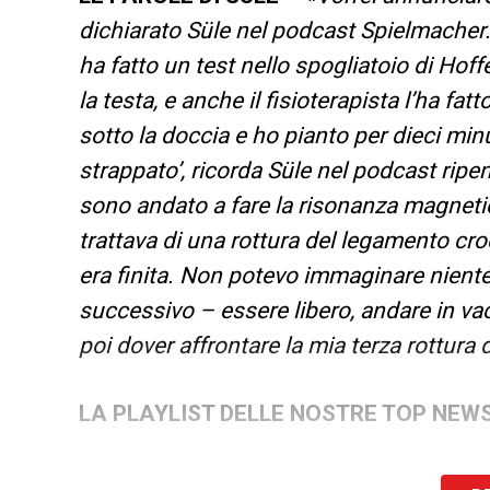
dichiarato Süle nel podcast Spielmacher
ha fatto un test nello spogliatoio di Hof
la testa, e anche il fisioterapista l’ha fa
sotto la doccia e ho pianto per dieci mi
strappato’, ricorda Süle nel podcast ripe
sono andato a fare la risonanza magnetic
trattava di una rottura del legamento cro
era finita. Non potevo immaginare niente
successivo – essere libero, andare in vac
poi dover affrontare la mia terza rottura
LA PLAYLIST DELLE NOSTRE TOP NEW