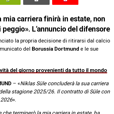
La mia carriera finirà in estate, non
 peggio». L’annuncio del difensore
iato la propria decisione di ritirarsi dal calcio
comunicato del
Borussia Dortmund
e le sue
ovità del giorno provenienti da tutto il mondo
MUND
– «
Niklas Süle concluderà la sua carriera
 della stagione 2025/26. Il contratto di Süle con
o 2026
».
 che terminerò la mia carriera in estate, ha