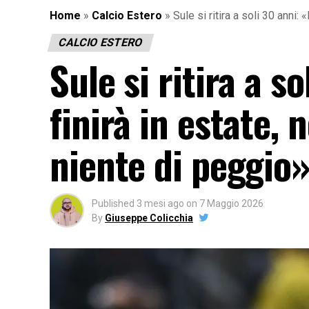
Home
»
Calcio Estero
»
Sule si ritira a soli 30 anni
CALCIO ESTERO
Sule si ritira a s
finirà in estate
niente di peggio
Published
3 mesi ago
on
7 Maggio 2026
By
Giuseppe Colicchia