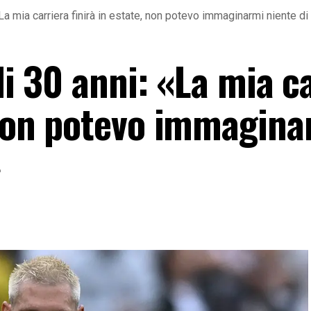
: «La mia carriera finirà in estate, non potevo immaginarmi niente d
oli 30 anni: «La mia c
, non potevo immagina
»