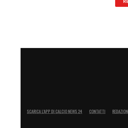
R
SCARICA L’APP DI CALCIO NEWS 24
CONTATTI
REDAZION