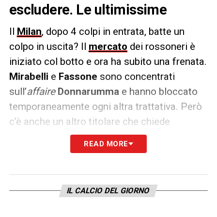
escludere. Le ultimissime
Il
Milan
, dopo 4 colpi in entrata, batte un
colpo in uscita? Il
mercato
dei rossoneri è
iniziato col botto e ora ha subito una frenata.
Mirabelli
e
Fassone
sono concentrati
sull’
affaire
Donnarumma
e hanno bloccato
temporaneamente ogni altra trattativa. Però
c’è anche un altro titolare che chiede
maggiore attenzione:
Suso
. L’esterno
READ MORE
spagnolo è stato uno dei migliori della
scorsa stagione e vorrebbe il rinnovo. L’ex
Genoa e Liverpool aveva l’intesa con Galliani
IL CALCIO DEL GIORNO
per il prolungamento fino al
2021
(l’attuale
accordo scadrà nel 2019) a
2,5 milioni
ma la