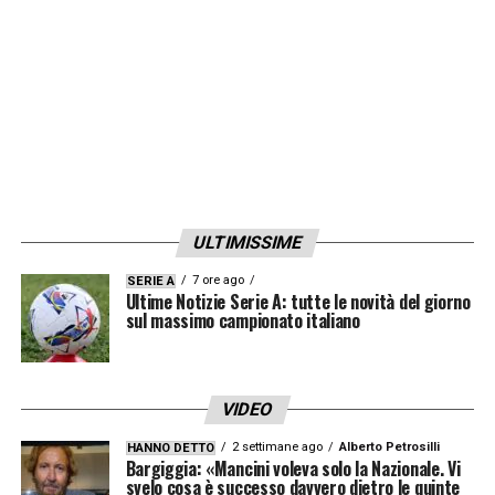
nuova proprietà ha bloccato tutto. Secondo
“
Sportitalia
” Suso resterà in rossonero solo
se gli verranno garantiti i 2,5 milioni a
stagione promessi dalla vecchia dirigenza.
Se non dovesse accadere lo spagnolo andrà
via e al suo posto potrebbe arrivare un nuovo
elemento (piace
Cuadrado
). Lo spagnolo
ULTIMISSIME
resterebbe volentieri in rossonero ma solo a
7 ore ago
SERIE A
determinate condizioni.
Tottenham
e
Roma
Ultime Notizie Serie A: tutte le novità del giorno
sul massimo campionato italiano
sono alla finestra.
LA PLAYLIST DELLE NOSTRE TOP NEWS
VIDEO
2 settimane ago
Alberto Petrosilli
HANNO DETTO
Bargiggia: «Mancini voleva solo la Nazionale. Vi
svelo cosa è successo davvero dietro le quinte