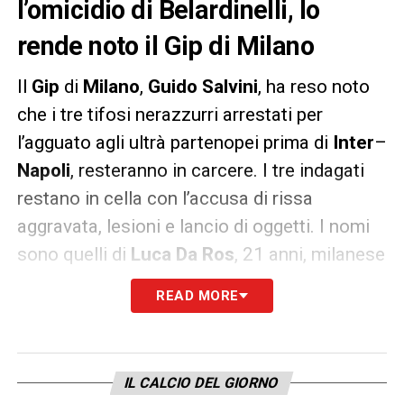
l’omicidio di Belardinelli, lo
rende noto il Gip di Milano
Il
Gip
di
Milano
,
Guido Salvini
, ha reso noto
che i tre tifosi nerazzurri arrestati per
l’agguato agli ultrà partenopei prima di
Inter
–
Napoli
, resteranno in carcere. I tre indagati
restano in cella con l’accusa di rissa
aggravata, lesioni e lancio di oggetti. I nomi
sono quelli di
Luca Da Ros
, 21 anni, milanese
di
Porta Romana
,
Francesco Baj,
31 anni di
READ MORE
Rosate
, e
Simone Tira
, 31 anni, di
Quarto
Cagnino
. Tra i tre, come scrive
Salvini
,
solamente Luca Da Ros «
ha mostrato nel
IL CALCIO DEL GIORNO
corso dell’interrogatorio, una assai maggiore