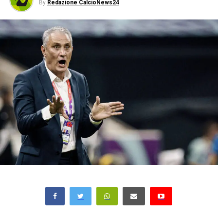
By
Redazione CalcioNews24