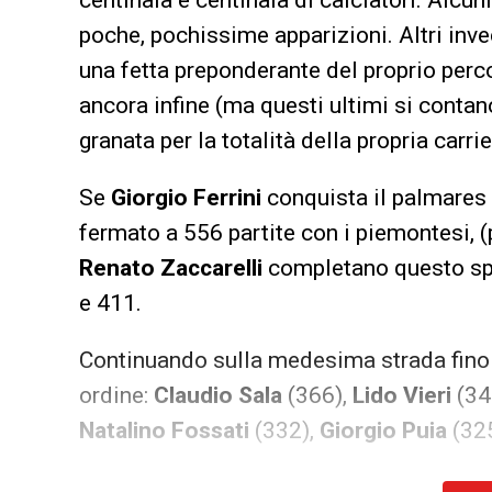
poche, pochissime apparizioni. Altri inv
una fetta preponderante del proprio perco
ancora infine (ma questi ultimi si contano
granata per la totalità della propria carri
Se
Giorgio Ferrini
conquista il palmares
fermato a 556 partite con i piemontesi, (
Renato Zaccarelli
completano questo spe
e 411.
Continuando sulla medesima strada fino 
ordine:
Claudio Sala
(366),
Lido Vieri
(34
Natalino Fossati
(332),
Giorgio Puia
(32
Leggendo i nomi prima citati, si può be