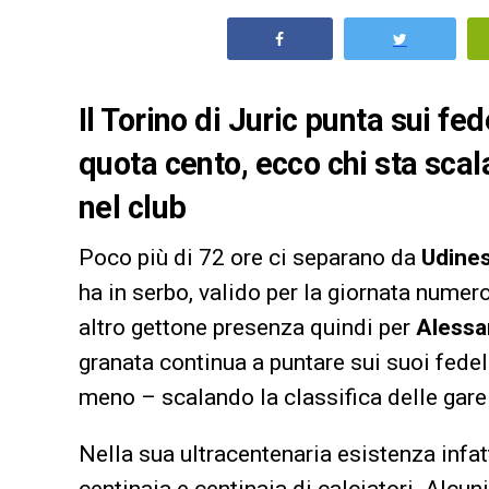
Il Torino di Juric punta sui fe
quota cento, ecco chi sta scal
nel club
Poco più di 72 ore ci separano da
Udine
ha in serbo, valido per la giornata numer
altro gettone presenza quindi per
Alessa
granata continua a puntare sui suoi fedel
meno – scalando la classifica delle gare
Nella sua ultracentenaria esistenza infat
centinaia e centinaia di calciatori. Alcuni