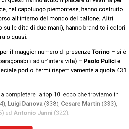
ece, nel capoluogo piemontese, hanno costruito
rso all’interno del mondo del pallone. Altri
 sulle dita di due mani), hanno brandito i colori
era o quasi.
 per il maggior numero di presenze
Torino
– si è
paragonabili ad un’intera vita) –
Paolo Pulici
e
ciale podio: fermi rispettivamente a quota 431
a completare la top 10, ecco che troviamo in
4),
Luigi Danova
(338),
Cesare Martin
(333),
5) ed
Antonio Janni
(322).
n intendere come nessuno di questi appartenga