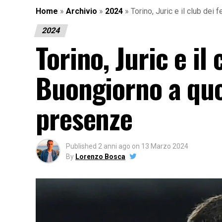
Home
»
Archivio
»
2024
»
Torino, Juric e il club dei
2024
Torino, Juric e il
Buongiorno a quot
presenze
Published
2 anni ago
on
13 Marzo 2024
By
Lorenzo Bosca