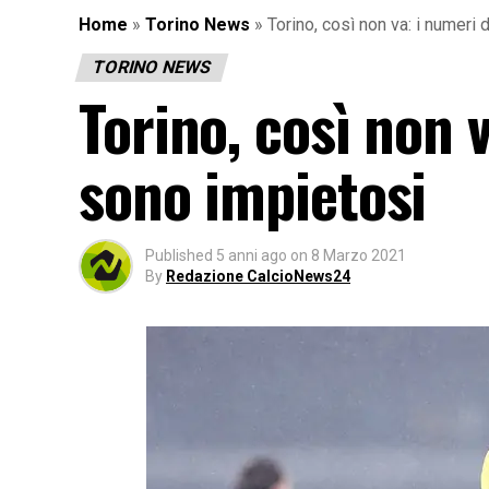
Home
»
Torino News
»
Torino, così non va: i numeri
TORINO NEWS
Torino, così non v
sono impietosi
Published
5 anni ago
on
8 Marzo 2021
By
Redazione CalcioNews24