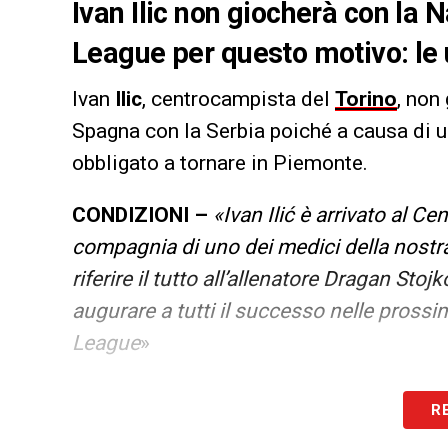
Ivan Ilic non giocherà con la 
League per questo motivo: le 
Ivan
Ilic
, centrocampista del
Torino
, non
Spagna con la Serbia poiché a causa di u
obbligato a tornare in Piemonte.
CONDIZIONI –
«Ivan Ilić è arrivato al C
compagnia di uno dei medici della nostra
riferire il tutto all’allenatore Dragan Sto
augurare a tutti il ​​successo nelle prossi
League
»
LA PLAYLIST DELLE NOSTRE TOP NEW
R