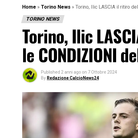
Home
»
Torino News
»
Torino, Ilic LASCIA il ritir
TORINO NEWS
Torino, Ilic LASCI
le CONDIZIONI de
Published
2 anni ago
on
7 Ottobre 2024
By
Redazione CalcioNews24