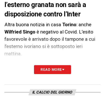
l’esterno granata non sarà a
disposizione contro l’Inter
Altra buona notizia in casa
Torino
: anche
Wilfried Singo
è negativo al Covid. L’esito
favorevole è arrivato dopo il tampone a cui
l’esterno ivoriano si è sottoposto ieri
mattina.
Dopo diciannove giorni di isolamento anche
READ MORE
il ventenne laterale può sottoporsi alle visite
mediche di idoneità sportiva e unirsi alla
squadra, come hanno fatto in precedenza
IL CALCIO DEL GIORNO
Alessandro Buongiorno, Nicola Murru,
Daniele Baselli, Karol Linetty, Gleison