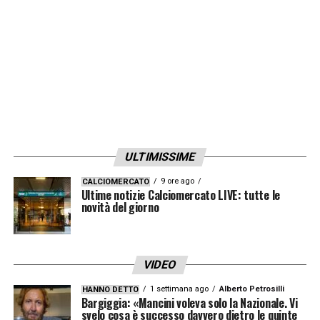
Bremer
e – nella giornata di ieri –
Andrea
Belotti.
Se sarà possibile, Davide Nicola lo
convocherà per Torino-Inter in modo da
poterlo almeno unire al gruppo, anche se
difficilmente potrà essere della partita.
L’unico giocatore ancora alle prese con il
contagio è dunque
Nicolas Nkoulou
.
ULTIMISSIME
9 ore ago
CALCIOMERCATO
LA PLAYLIST DELLE NOSTRE TOP NEWS
Ultime notizie Calciomercato LIVE: tutte le
novità del giorno
VIDEO
1 settimana ago
Alberto Petrosilli
HANNO DETTO
Bargiggia: «Mancini voleva solo la Nazionale. Vi
svelo cosa è successo davvero dietro le quinte