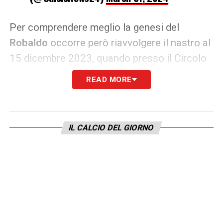
Per comprendere meglio la genesi del
Robaldo
occorre però riavvolgere il nastro al
15 dicembre 2023, quando presso il Circolo
della Stampa il
Presidente del Torino
READ MORE
Urbano Cairo
, insieme al
Sindaco Lo Russo
e il Consigliere di Amministrazione
Paolo
Bellino
, palesavano ai cronisti il concept
IL CALCIO DEL GIORNO
progettuale dietro il Centro Sportivo. Primo
pilastro del più ampio disegno di riqualifica di
una corposa fetta della Circoscrizione 2 per
altro.
L’impianto si prospetta all’avanguardia,
capace di coniugare le esigenze della