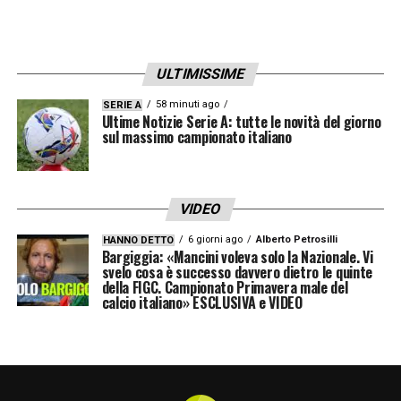
società sportiva, così come il rispetto
dell’ambiente nelle sue funzioni (sarà con
ULTIMISSIME
ogni probabilità a emissioni zero per i cicli di
58 minuti ago
climatizzazione). Nei 4 campi che verranno
SERIE A
Ultime Notizie Serie A: tutte le novità del giorno
sul massimo campionato italiano
edificati – dei quali ben tre a misura
regolamentare – avrà invece modo di
allenarsi il settore giovanile del
Torino
:
VIDEO
dall’Under 12 alla Primavera.
6 giorni ago
Alberto Petrosilli
HANNO DETTO
Bargiggia: «Mancini voleva solo la Nazionale. Vi
La speranza infine, come confessato dal
svelo cosa è successo davvero dietro le quinte
della FIGC. Campionato Primavera male del
patron alessandrino nell’occasione, è quella
calcio italiano» ESCLUSIVA e VIDEO
di inaugurare la cittadella dei piemontesi con
una partita prefissata nel giorno simbolico
del 4 maggio 2024, per poi concludere i