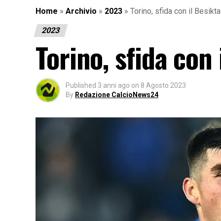
Home
»
Archivio
»
2023
»
Torino, sfida con il Besik
2023
Torino, sfida con
Published
3 anni ago
on
8 Agosto 2023
By
Redazione CalcioNews24