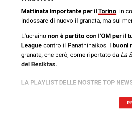
Mattinata importante per il
Torino
: in c
indossare di nuovo il granata, ma sul me
L’ucraino
non è partito con l’OM per il 
League
contro il Panathinaikos. I
buoni r
granata, che però, come riportato da
La 
del Besiktas.
LA PLAYLIST DELLE NOSTRE TOP NEW
R