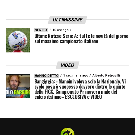
con 7 palloni a testa. Anche la coralità al tiro
(ben 7 giocatori diversi hanno cercato la
conclusione) dimostra che l’intraprendenza
ULTIMISSIME
pretesa da D’Aversa ha preso forma.
A Pisa
10 ore ago
SERIE A
Ultime Notizie Serie A: tutte le novità del giorno
l’obiettivo è trasformarla in continuità
.
sul massimo campionato italiano
LA PLAYLIST DELLE NOSTRE TOP NEWS
VIDEO
1 settimana ago
Alberto Petrosilli
HANNO DETTO
Bargiggia: «Mancini voleva solo la Nazionale. Vi
svelo cosa è successo davvero dietro le quinte
della FIGC. Campionato Primavera male del
calcio italiano» ESCLUSIVA e VIDEO