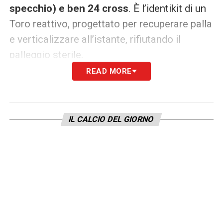
specchio) e ben 24 cross
. È l’identikit di un
Toro reattivo, progettato per recuperare palla
e verticalizzare all’istante, rifiutando il
palleggio sterile.
READ MORE
Vlasic motore
In questo scacchiere aggressivo, Vlasic è
l’uomo chiave:
contro i rossoneri ha toccato
IL CALCIO DEL GIORNO
72 palloni, primeggiando nei recuperi (10)
.
La manovra, però, si sviluppa
prepotentemente sulle fasce, assecondando
le precise richieste del tecnico.
Marcus
Pedersen a destra e Rafel Obrador a
sinistra
hanno martellato l’area avversaria