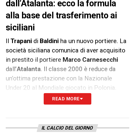
dall’Atalanta: ecco la formula
alla base del trasferimento ai
siciliani
Il
Trapani
di
Baldini
ha un nuovo portiere. La
società siciliana comunica di aver acquisito
in prestito il portiere
Marco Carnesecchi
dall’
Atalanta
. Il classe 2000 è reduce da
un’ottima prestazione con la Nazionale
Under 20 al Mondiale giocato in Polonia.
READ MORE
La formula di trasferimento è quella del
prestito secco. Carnesecchi è sicuramente
un prospetto interessante ed è stato uno dei
IL CALCIO DEL GIORNO
punti fermi della Primavera bergamasca.