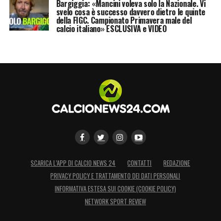
Bargiggia: «Mancini voleva solo la Nazionale. Vi
svelo cosa è successo davvero dietro le quinte
della FIGC. Campionato Primavera male del
calcio italiano» ESCLUSIVA e VIDEO
SCARICA L’APP DI CALCIO NEWS 24
CONTATTI
REDAZIONE
PRIVACY POLICY E TRATTAMENTO DEI DATI PERSONALI
INFORMATIVA ESTESA SUI COOKIE (COOKIE POLICY)
NETWORK SPORT REVIEW