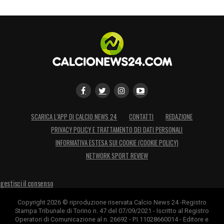
SCARICA L’APP DI CALCIO NEWS 24
CONTATTI
REDAZIONE
PRIVACY POLICY E TRATTAMENTO DEI DATI PERSONALI
INFORMATIVA ESTESA SUI COOKIE (COOKIE POLICY)
NETWORK SPORT REVIEW
gestisci il consenso
Copyright 2026 © riproduzione riservata Calcio News 24 -Registro
Stampa Tribunale di Torino n. 47 del 07/09/2021 - Iscritto al Registro
Operatori di Comunicazione al n. 26692 - P.I.11028660014 - Editore e