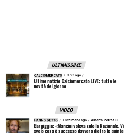
Mi piacerebbe andare a Roma a giocare i
quarti, ma anche alla squadra e al popolo
ucraino. Ci hanno sempre seguito con
passione e ci proveremo».
LA PLAYLIST DELLE NOSTRE TOP NEWS
ULTIMISSIME
9 ore ago
CALCIOMERCATO
Ultime notizie Calciomercato LIVE: tutte le
novità del giorno
VIDEO
1 settimana ago
Alberto Petrosilli
HANNO DETTO
Bargiggia: «Mancini voleva solo la Nazionale. Vi
svelo cosa è successo davvero dietro le quinte