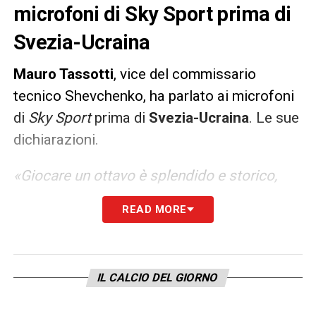
microfoni di Sky Sport prima di
Svezia-Ucraina
Mauro Tassotti
, vice del commissario
tecnico Shevchenko, ha parlato ai microfoni
di
Sky Sport
prima di
Svezia-Ucraina
. Le sue
dichiarazioni.
«Giocare un ottavo è splendido e storico,
abbiamo una bella opportunità e ce la
READ MORE
giocheremo. Dobbiamo far meglio di quanto
fatto finora, la partita si giocherà su pochi
episodi. La strategia cambierà un po’, sarà
IL CALCIO DEL GIORNO
una partita da dentro o fuori, è un torneo
breve bisogna affidarsi anche alla strategia.