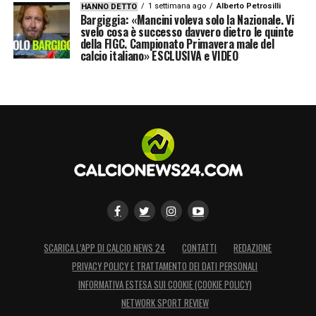
1 settimana ago
Alberto Petrosilli
HANNO DETTO
Bargiggia: «Mancini voleva solo la Nazionale. Vi
svelo cosa è successo davvero dietro le quinte
della FIGC. Campionato Primavera male del
calcio italiano» ESCLUSIVA e VIDEO
SCARICA L’APP DI CALCIO NEWS 24
CONTATTI
REDAZIONE
PRIVACY POLICY E TRATTAMENTO DEI DATI PERSONALI
INFORMATIVA ESTESA SUI COOKIE (COOKIE POLICY)
NETWORK SPORT REVIEW