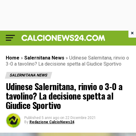
×
Home
»
Salernitana News
»
Udinese Salernitana, rinvio o
3-0 a tavolino? La decisione spetta al Giudice Sportivo
SALERNITANA NEWS
Udinese Salernitana, rinvio o 3-0 a
tavolino? La decisione spetta al
Giudice Sportivo
Published
5 anni ago
on
22 Dicembre 2021
By
Redazione CalcioNews24