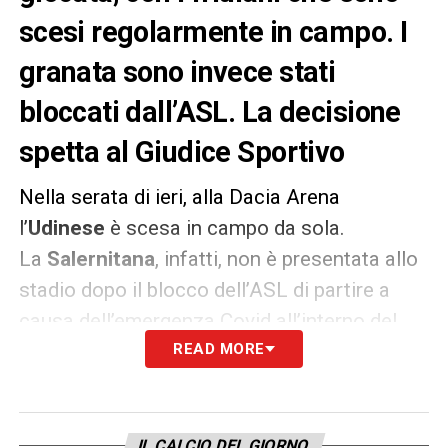
scesi regolarmente in campo. I
granata sono invece stati
bloccati dall’ASL. La decisione
spetta al Giudice Sportivo
Nella serata di ieri, alla Dacia Arena
l’
Udinese
è scesa in campo da sola.
La
Salernitana
, infatti, non è presentata allo
stadio dopo il blocco dell’ASL di partire a
causa dell’emergenza Covid all’interno del
gruppo squadra granata. La Lega Serie A non
READ MORE
ha fatto comunicati in merito, quindi una
decisione sul da farsi non è stata ancora
presa.
IL CALCIO DEL GIORNO