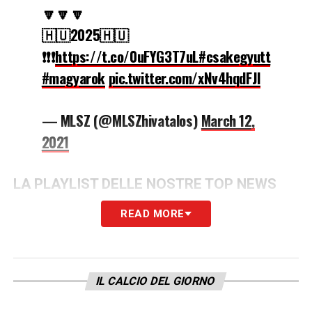
🔽🔽🔽
🇭🇺2025🇭🇺
❗️❗️❗️
https://t.co/0uFYG3T7uL
#csakegyutt
#magyarok
pic.twitter.com/xNv4hqdFJl
— MLSZ (@MLSZhivatalos)
March 12,
2021
LA PLAYLIST DELLE NOSTRE TOP NEWS
READ MORE
IL CALCIO DEL GIORNO