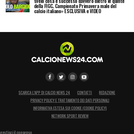
svelo cosa è successo davvero dietro le quinte
della FIGC. Campionato Primavera male del
calcio italiano» ESCLUSIVA e VIDEO
SCARICA L’APP DI CALCIO NEWS 24
CONTATTI
REDAZIONE
PRIVACY POLICY E TRATTAMENTO DEI DATI PERSONALI
INFORMATIVA ESTESA SUI COOKIE (COOKIE POLICY)
NETWORK SPORT REVIEW
gestisci il consenso