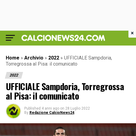
×
Home
»
Archivio
»
2022
»
UFFICIALE Sampdoria,
Torregrossa al Pisa: il comunicato
2022
UFFICIALE Sampdoria, Torregrossa
al Pisa: il comunicato
Published
4 anni ago
on
28 Luglio 2022
By
Redazione CalcioNews24